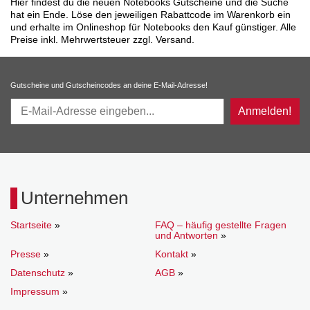
Hier findest du die neuen Notebooks Gutscheine und die Suche
hat ein Ende. Löse den jeweiligen Rabattcode im Warenkorb ein
und erhalte im Onlineshop für Notebooks den Kauf günstiger. Alle
Preise inkl. Mehrwertsteuer zzgl. Versand.
Gutscheine und Gutscheincodes an deine E-Mail-Adresse!
Anmelden!
Unternehmen
Startseite
»
FAQ – häufig gestellte Fragen
und Antworten
»
Presse
»
Kontakt
»
Datenschutz
»
AGB
»
Impressum
»