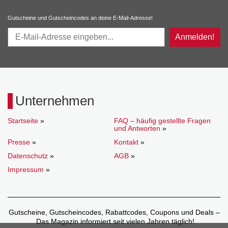
Gutscheine und Gutscheincodes an deine E-Mail-Adresse!
Anmelden!
Unternehmen
Startseite
»
FAQ – häufig gestellte Fragen
und Antworten
»
Presse
»
Kontakt
»
Datenschutz
»
AGB
»
Impressum
»
Gutscheine, Gutscheincodes, Rabattcodes, Coupons und Deals –
Das Magazin informiert seit vielen Jahren täglich!