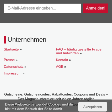
Anmelden!
Unternehmen
Startseite
»
FAQ – häufig gestellte Fragen
und Antworten
»
Presse
»
Kontakt
»
Datenschutz
»
AGB
»
Impressum
»
Gutscheine, Gutscheincodes, Rabattcodes, Coupons und Deals –
Das Magazin informiert seit vielen Jahren täglich!
Diese Webseite verwendet Cookies und du
© 2007–2026 Gutscheincode.org – Alle Rechte vorbehalten.
Akzeptieren
bist mit dem Besuch der Seite damit