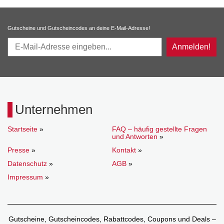
Gutscheine und Gutscheincodes an deine E-Mail-Adresse!
Anmelden!
Unternehmen
Startseite
»
FAQ – häufig gestellte Fragen
und Antworten
»
Presse
»
Kontakt
»
Datenschutz
»
AGB
»
Impressum
»
Gutscheine, Gutscheincodes, Rabattcodes, Coupons und Deals –