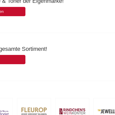
e & Toner der Eigenmarke!
en
gesamte Sortiment!