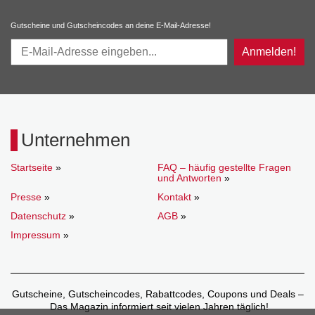
Gutscheine und Gutscheincodes an deine E-Mail-Adresse!
Anmelden!
Unternehmen
Startseite
»
FAQ – häufig gestellte Fragen
und Antworten
»
Presse
»
Kontakt
»
Datenschutz
»
AGB
»
Impressum
»
Gutscheine, Gutscheincodes, Rabattcodes, Coupons und Deals –
Das Magazin informiert seit vielen Jahren täglich!