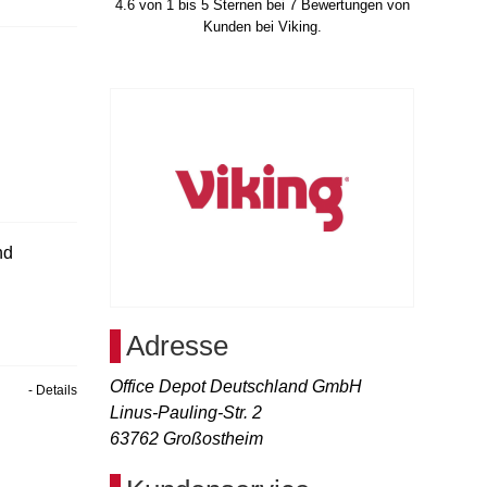
4.6
von
1
bis
5
Sternen bei
7
Bewertungen von
Kunden bei Viking.
nd
Adresse
Office Depot Deutschland GmbH
- Details
Linus-Pauling-Str. 2
63762
Großostheim