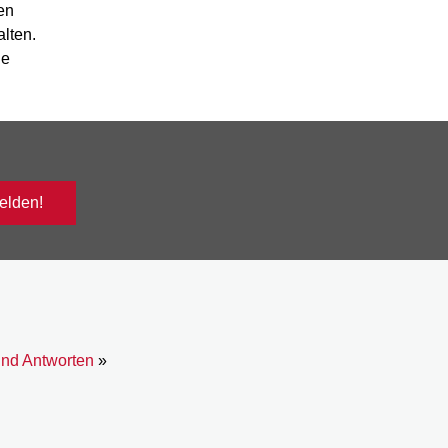
en
alten.
ne
lden!
und Antworten
»