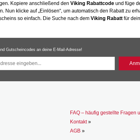
egen. Kopiere anschließend den
Viking Rabattcode
und füge d
in. Nun klicke auf „Einlösen“, um automatisch den Rabatt zu erh
utscheins so einfach. Die Suche nach dem
Viking Rabatt
für dei
nd Gutscheincodes an deine E-Mail-Adresse!
Anme
FAQ – häufig gestellte Fragen 
Kontakt
»
AGB
»