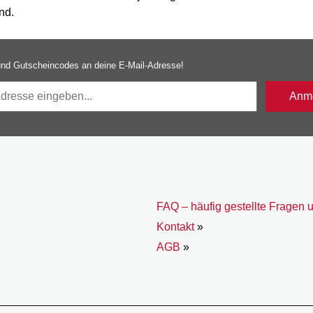
nd.
nd Gutscheincodes an deine E-Mail-Adresse!
Anme
FAQ – häufig gestellte Fragen 
Kontakt
»
AGB
»