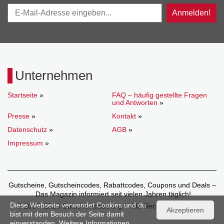
Anmelden!
Unternehmen
Startseite
»
FAQ – häufig gestellte Fragen
und Antworten
»
Presse
»
Kontakt
»
Datenschutz
»
AGB
»
Impressum
»
Gutscheine, Gutscheincodes, Rabattcodes, Coupons und Deals –
Das Magazin informiert seit vielen Jahren täglich!
Diese Webseite verwendet Cookies und du
© 2007–2026 Gutscheincode.org – Alle Rechte vorbehalten.
Akzeptieren
bist mit dem Besuch der Seite damit
einverstanden. Weitere Informationen