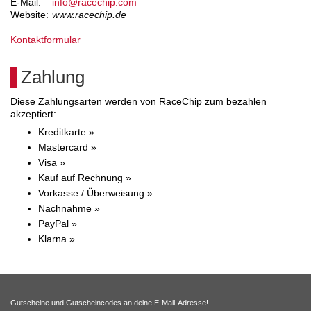
E-Mail:
info@racechip.com
Website:
www.racechip.de
Kontaktformular
Zahlung
Diese Zahlungsarten werden von RaceChip zum bezahlen
akzeptiert:
Kreditkarte »
Mastercard »
Visa »
Kauf auf Rechnung »
Vorkasse / Überweisung »
Nachnahme »
PayPal »
Klarna »
Gutscheine und Gutscheincodes an deine E-Mail-Adresse!