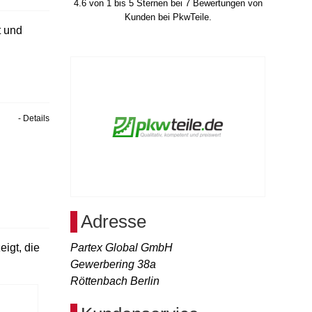
4.6
von
1
bis
5
Sternen bei
7
Bewertungen von
Kunden bei PkwTeile.
t und
- Details
Adresse
igt, die
Partex Global GmbH
Gewerbering 38a
Röttenbach
Berlin