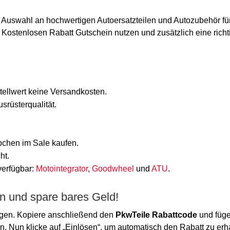
Auswahl an hochwertigen Autoersatzteilen und Autozubehör für
 Kostenlosen Rabatt Gutschein nutzen und zusätzlich eine richt
tellwert keine Versandkosten.
srüsterqualität.
n
chen im Sale kaufen.
ht.
verfügbar:
Motointegrator
,
Goodwheel
und
ATU
.
n und spare bares Geld!
egen. Kopiere anschließend den
PkwTeile Rabattcode
und füg
in. Nun klicke auf „Einlösen“, um automatisch den Rabatt zu erh