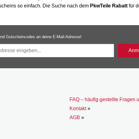
utscheins so einfach. Die Suche nach dem
PkwTeile Rabatt
für d
nd Gutscheincodes an deine E-Mail-Adresse!
Anme
FAQ – häufig gestellte Fragen 
Kontakt
»
AGB
»