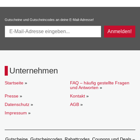
Gutscheine und Gutscheincodes an deine E-Mail-Adresse!
Anmelden!
Unternehmen
Startseite
»
FAQ – häufig gestellte Fragen
und Antworten
»
Presse
»
Kontakt
»
Datenschutz
»
AGB
»
Impressum
»
Gutscheine, Gutscheincodes, Rabattcodes, Coupons und Deals –