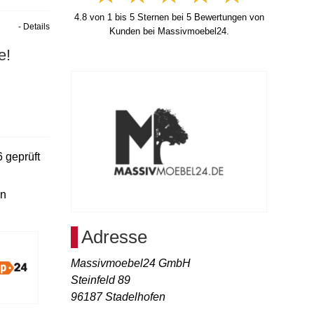
4.8
von
1
bis
5
Sternen bei
5
Bewertungen von
- Details
Kunden bei Massivmoebel24.
e!
6
geprüft
en
Adresse
Massivmoebel24 GmbH
Steinfeld 89
96187
Stadelhofen