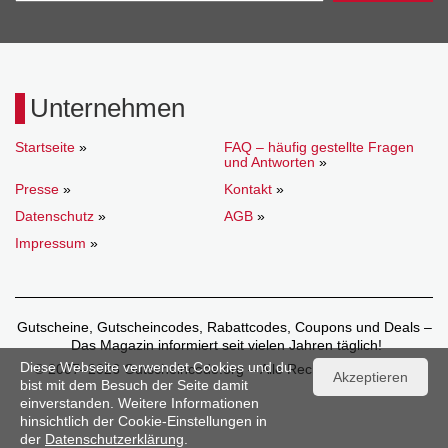
Unternehmen
Startseite
»
FAQ – häufig gestellte Fragen
und Antworten
»
Presse
»
Kontakt
»
Datenschutz
»
AGB
»
Impressum
»
Gutscheine, Gutscheincodes, Rabattcodes, Coupons und Deals –
Das Magazin informiert seit vielen Jahren täglich!
Diese Webseite verwendet Cookies und du
© 2007–2026 Gutscheincode.org – Alle Rechte vorbehalten.
Akzeptieren
bist mit dem Besuch der Seite damit
einverstanden. Weitere Informationen
hinsichtlich der Cookie-Einstellungen in
der
Datenschutzerklärung
.