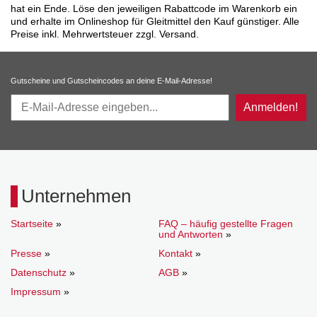
hat ein Ende. Löse den jeweiligen Rabattcode im Warenkorb ein
und erhalte im Onlineshop für Gleitmittel den Kauf günstiger. Alle
Preise inkl. Mehrwertsteuer zzgl. Versand.
Gutscheine und Gutscheincodes an deine E-Mail-Adresse!
Anmelden!
Unternehmen
Startseite
»
FAQ – häufig gestellte Fragen
und Antworten
»
Presse
»
Kontakt
»
Datenschutz
»
AGB
»
Impressum
»