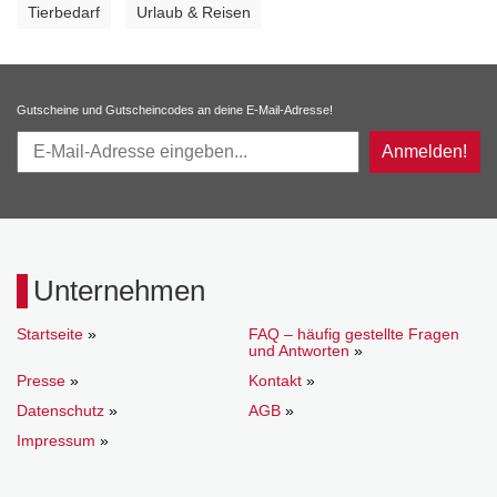
Tierbedarf
Urlaub & Reisen
•
•
Gutscheine und Gutscheincodes an deine E-Mail-Adresse!
Anmelden!
Unternehmen
Startseite
»
FAQ – häufig gestellte Fragen
und Antworten
»
Presse
»
Kontakt
»
Datenschutz
»
AGB
»
Impressum
»