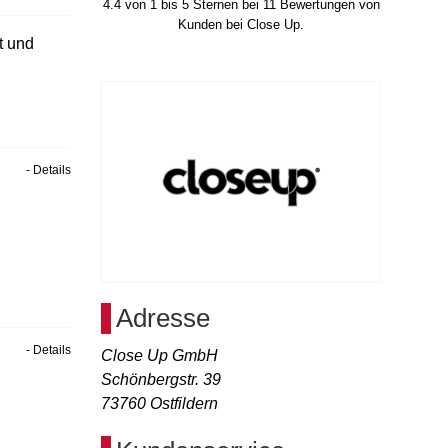
4.4
von
1
bis
5
Sternen bei
11
Bewertungen von
Kunden bei Close Up.
t und
- Details
Adresse
- Details
Close Up GmbH
Schönbergstr. 39
73760
Ostfildern