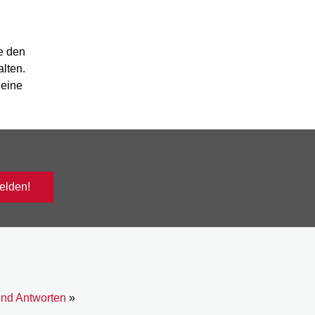
e den
alten.
deine
lden!
und Antworten
»