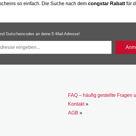
utscheins so einfach. Die Suche nach dem
congstar Rabatt
für 
nd Gutscheincodes an deine E-Mail-Adresse!
Anme
FAQ – häufig gestellte Fragen 
Kontakt
»
AGB
»