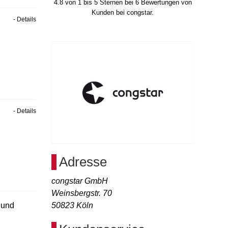
4.8
von
1
bis
5
Sternen bei
6
Bewertungen von
Kunden bei congstar.
- Details
- Details
Adresse
congstar GmbH
Weinsbergstr. 70
 und
50823
Köln