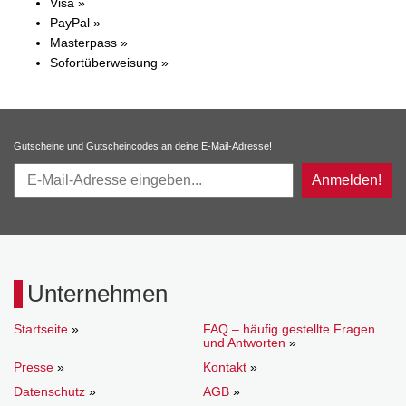
Visa »
PayPal »
Masterpass »
Sofortüberweisung »
Gutscheine und Gutscheincodes an deine E-Mail-Adresse!
Anmelden!
Unternehmen
Startseite
»
FAQ – häufig gestellte Fragen
und Antworten
»
Presse
»
Kontakt
»
Datenschutz
»
AGB
»