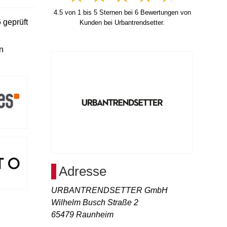
4.5
von
1
bis
5
Sternen bei
6
Bewertungen von
6
geprüft
Kunden bei Urbantrendsetter.
n
Adresse
URBANTRENDSETTER GmbH
Wilhelm Busch Straße 2
65479
Raunheim