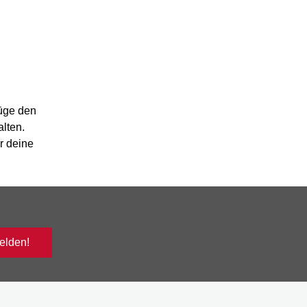
üge den
alten.
r deine
lden!