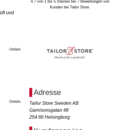
4.7
von
1
bis
5
Sternen bei
7
Bewertungen von
Kunden bei Tailor Store.
üft und
- Details
Adresse
- Details
Tailor Store Sweden AB
Garnisonsgatan 48
254 66
Helsingborg