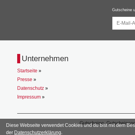
Gutscheine u
Unternehmen
Startseite
»
Presse
»
Datenschutz
»
Impressum
»
Gutscheine, Gutscheincode
Diese Webseite verwendet Cookies und du bist mit dem Besuc
der
Datenschutzerklärung
.