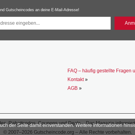
nd Gutscheincodes an deine E-Mail-Adresse!
Anme
FAQ – häufig gestellte Fragen 
Kontakt
»
AGB
»
s, Rabattcodes, Coupons und Deals – Das Magazin informiert s
h der Seite damit einverstanden. Weitere Informationen hinsic
© 2007–2026 Gutscheincode.org – Alle Rechte vorbehalten.