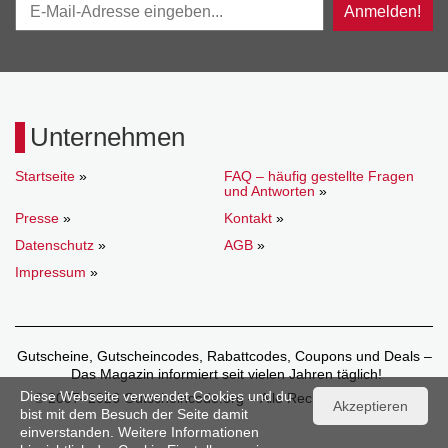
Anmelden!
Unternehmen
Startseite
»
FAQ – häufig gestellte Fragen
und Antworten
»
Presse
»
Kontakt
»
Datenschutz
»
AGB
»
Impressum
»
Gutscheine, Gutscheincodes, Rabattcodes, Coupons und Deals –
Das Magazin informiert seit vielen Jahren täglich!
Diese Webseite verwendet Cookies und du
© 2007–2026 Gutscheincode.org – Alle Rechte vorbehalten.
Akzeptieren
bist mit dem Besuch der Seite damit
einverstanden. Weitere Informationen