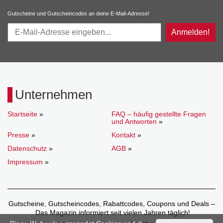
Gutscheine und Gutscheincodes an deine E-Mail-Adresse!
Anmelden!
Unternehmen
Startseite
»
FAQ – häufig gestellte Fragen
und Antworten
»
Presse
»
Kontakt
»
Datenschutz
»
AGB
»
Impressum
»
Gutscheine, Gutscheincodes, Rabattcodes, Coupons und Deals –
Das Magazin informiert seit vielen Jahren täglich!