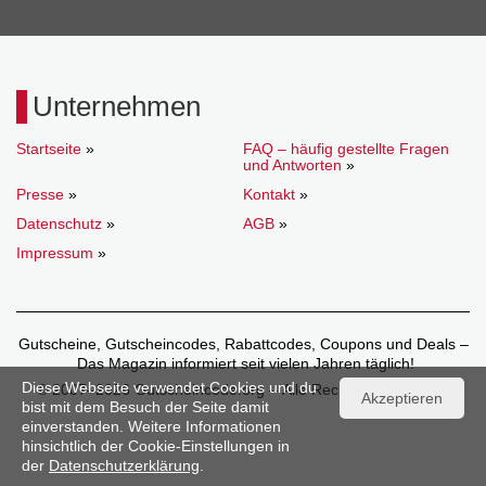
Unternehmen
Startseite
»
FAQ – häufig gestellte Fragen
und Antworten
»
Presse
»
Kontakt
»
Datenschutz
»
AGB
»
Impressum
»
Gutscheine, Gutscheincodes, Rabattcodes, Coupons und Deals –
Das Magazin informiert seit vielen Jahren täglich!
Diese Webseite verwendet Cookies und du
© 2007–2026 Gutscheincode.org – Alle Rechte vorbehalten.
Akzeptieren
bist mit dem Besuch der Seite damit
einverstanden. Weitere Informationen
hinsichtlich der Cookie-Einstellungen in
der
Datenschutzerklärung
.