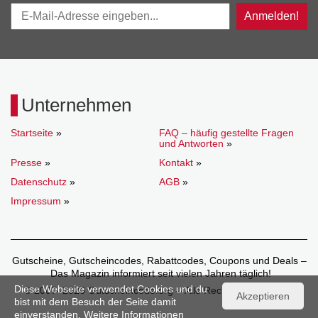
Anmelden!
Unternehmen
Startseite
»
FAQ – häufig gestellte Fragen
und Antworten
»
Presse
»
Kontakt
»
Datenschutz
»
AGB
»
Impressum
»
Gutscheine, Gutscheincodes, Rabattcodes, Coupons und Deals –
Das Magazin informiert seit vielen Jahren täglich!
Diese Webseite verwendet Cookies und du
© 2007–2026 Gutscheincode.org – Alle Rechte vorbehalten.
Akzeptieren
bist mit dem Besuch der Seite damit
einverstanden. Weitere Informationen