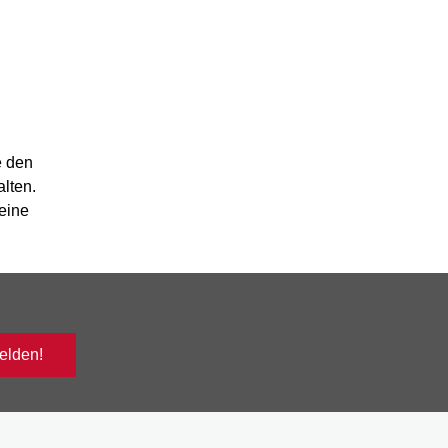
e den
alten.
eine
lden!