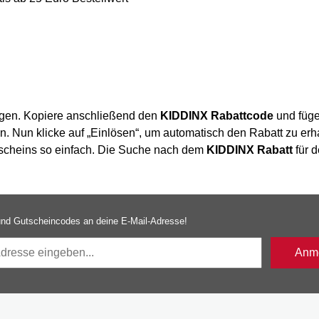
egen. Kopiere anschließend den
KIDDINX Rabattcode
und füg
in. Nun klicke auf „Einlösen“, um automatisch den Rabatt zu erh
utscheins so einfach. Die Suche nach dem
KIDDINX Rabatt
für d
nd Gutscheincodes an deine E-Mail-Adresse!
Anme