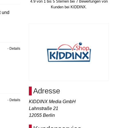
4.9
von
1
bis
5
Sternen bei
7
Bewertungen von
Kunden bei KIDDINX.
t und
- Details
Adresse
- Details
KIDDINX Media GmbH
Lahnstraße 21
12055
Berlin