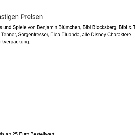
nstigen Preisen
und Spiele von Benjamin Blümchen, Bibi Blocksberg, Bibi & T
nner, Sorgenfresser, Elea Eluanda, alle Disney Charaktere - 
enkverpackung.
is ab 25 Euro Bestellwert