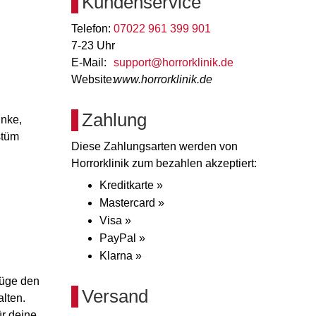
Kundenservice
Telefon:
07022 961 399 901
7-23 Uhr
E-Mail:
support@horrorklinik.de
Website:
www.horrorklinik.de
Zahlung
inke,
stüm
Diese Zahlungsarten werden von
Horrorklinik zum bezahlen akzeptiert:
Kreditkarte »
Mastercard »
Visa »
PayPal »
Klarna »
üge den
Versand
alten.
ür deine