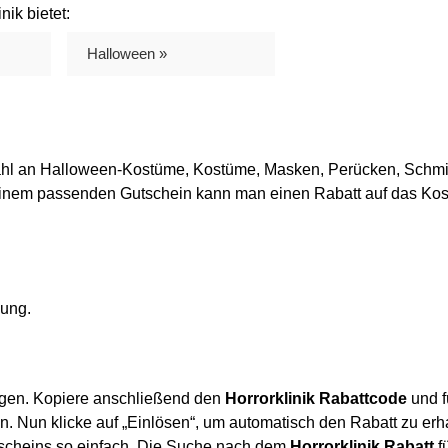
ik bietet:
Halloween »
wahl an Halloween-Kostüme, Kostüme, Masken, Perücken, Schm
 einem passenden Gutschein kann man einen Rabatt auf das Ko
dung.
egen. Kopiere anschließend den
Horrorklinik Rabattcode
und f
in. Nun klicke auf „Einlösen“, um automatisch den Rabatt zu erh
utscheins so einfach. Die Suche nach dem
Horrorklinik Rabatt
f