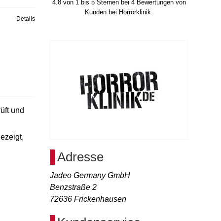
4.8
von
1
bis
5
Sternen bei
4
Bewertungen von
Kunden bei Horrorklinik.
- Details
üft und
ezeigt,
Adresse
Jadeo Germany GmbH
Benzstraße 2
72636
Frickenhausen