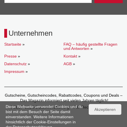
Unternehmen
Startseite
»
FAQ – häufig gestellte Fragen
und Antworten
»
Presse
»
Kontakt
»
Datenschutz
»
AGB
»
Impressum
»
Gutscheine, Gutscheincodes, Rabattcodes, Coupons und Deals –
Das Magazin informiert seit vielen Jahren täglich!
Diese Webseite verwendet Cookies und du
© 2007–2026 Gutscheincode.org – Alle Rechte vorbehalten.
Akzeptieren
bist mit dem Besuch der Seite damit
einverstanden. Weitere Informationen
hinsichtlich der Cookie-Einstellungen in