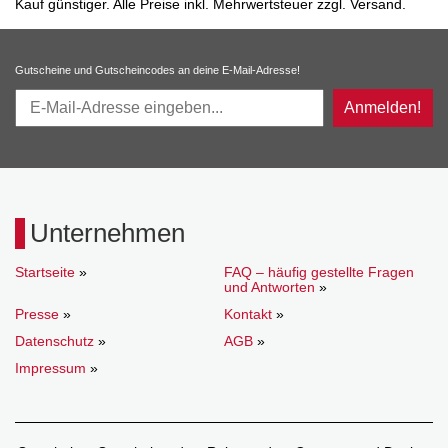
Kauf günstiger. Alle Preise inkl. Mehrwertsteuer zzgl. Versand.
Gutscheine und Gutscheincodes an deine E-Mail-Adresse!
Anmelden!
Unternehmen
Startseite
»
FAQ – häufig gestellte Fragen
und Antworten
»
Presse
»
Kontakt
»
Datenschutz
»
AGB
»
Impressum
»