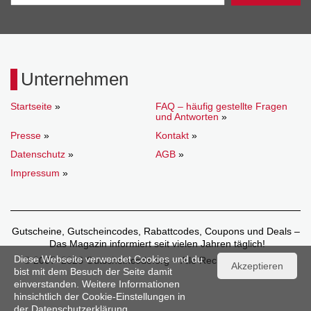
Unternehmen
Startseite
»
FAQ – häufig gestellte Fragen
und Antworten
»
Presse
»
Kontakt
»
Datenschutz
»
AGB
»
Impressum
»
Gutscheine, Gutscheincodes, Rabattcodes, Coupons und Deals –
Das Magazin informiert seit vielen Jahren täglich!
Diese Webseite verwendet Cookies und du
© 2007–2026 Gutscheincode.org – Alle Rechte vorbehalten.
Akzeptieren
bist mit dem Besuch der Seite damit
einverstanden. Weitere Informationen
hinsichtlich der Cookie-Einstellungen in
der
Datenschutzerklärung
.