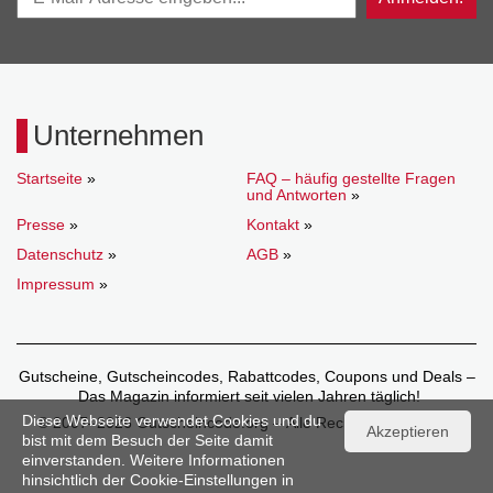
Unternehmen
Startseite
»
FAQ – häufig gestellte Fragen
und Antworten
»
Presse
»
Kontakt
»
Datenschutz
»
AGB
»
Impressum
»
Gutscheine, Gutscheincodes, Rabattcodes, Coupons und Deals –
Das Magazin informiert seit vielen Jahren täglich!
Diese Webseite verwendet Cookies und du
© 2007–2026 Gutscheincode.org – Alle Rechte vorbehalten.
Akzeptieren
bist mit dem Besuch der Seite damit
einverstanden. Weitere Informationen
hinsichtlich der Cookie-Einstellungen in